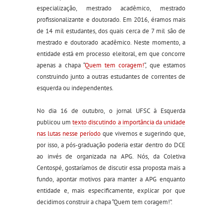
especialização, mestrado acadêmico, mestrado
profissionalizante e doutorado. Em 2016, éramos mais
de 14 mil estudantes, dos quais cerca de 7 mil são de
mestrado e doutorado acadêmico. Nes
t
e momento, a
entidade está em processo eleitoral,
em que
concorre
apenas a chapa “
Quem tem coragem!
“,
que estamos
constru
indo
junto a outras estudantes de correntes de
esquerda ou independentes.
No dia 16 de outubro, o jornal UFSC à Esquerda
publicou um
texto discutindo a importância da unidade
nas lutas nesse período
que vivemos e sugerindo que,
por isso, a pós-graduação poderia estar dentro do DCE
ao invés de organizada na APG
. Nós, da Coletiva
Centospé, gostaríamos de discutir essa proposta mais a
fundo, apontar motivos para manter a APG enquanto
entidade e, mais especificamente, explicar por que
decidimos construir a chapa “Quem tem coragem!”.