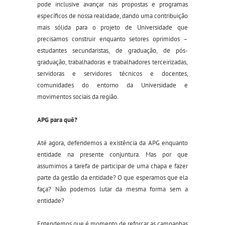
pode inclusive avançar nas propostas e programas
específicos de nossa realidade, dando uma contribuição
mais sólida para o projeto de Universidade que
precisamos construir enquanto setores oprimidos –
estudantes secundaristas, de graduação, de pós-
graduação, trabalhadoras
e trabalhadores
terceirizad
a
s,
servidor
as e servidores
técnicos
e docentes
,
comunidades do entorno da Universidade e
movimentos sociais da região.
APG para quê?
Até agora, defendemos a existência da APG enquanto
entidade na presente conjuntura. Mas por que
assumimos a tarefa de participar de uma chapa e fazer
parte da gestão da entidade? O que esperamos que ela
faça? Não podemos lutar da mesma forma sem a
entidade?
Entendemos que é momento de reforça
r
as campanhas