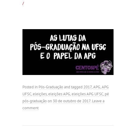
/
Posted in
Pós-Graduação
and tagged
2017
,
APG
,
APG
UFSC
,
eleições
,
eleições APG
,
eleições APG UFSC
,
pé
pós-graduação
on
30 de outubro de 2017
.
Leave a
comment