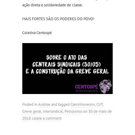
ação direta e solidariedade de classe.
MAIS FORTES SÃO OS PODERES DO POVO!
Coletiva Centospé
Posted in
Análise
and tagged
Caminhoneiros
,
CUT
,
Greve geral
,
Intersindical
,
Petroleiros
on
30 de maio de
2018
.
Leave a comment