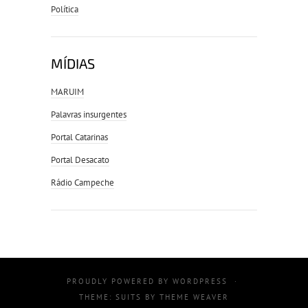
Política
MÍDIAS
MARUIM
Palavras insurgentes
Portal Catarinas
Portal Desacato
Rádio Campeche
PROUDLY POWERED BY
WORDPRESS
·
THEME: SUITS BY
THEME WEAVER