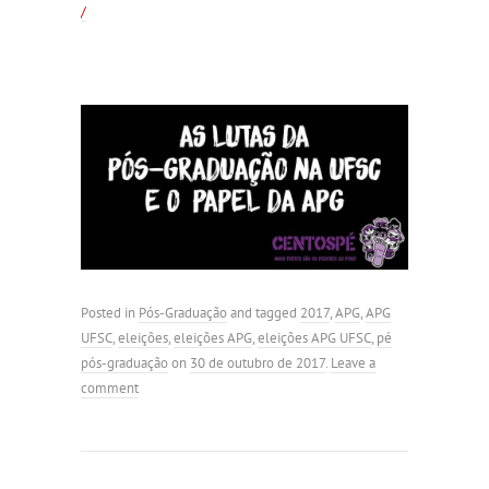
/
Posted in
Pós-Graduação
and tagged
2017
,
APG
,
APG
UFSC
,
eleições
,
eleições APG
,
eleições APG UFSC
,
pé
pós-graduação
on
30 de outubro de 2017
.
Leave a
comment