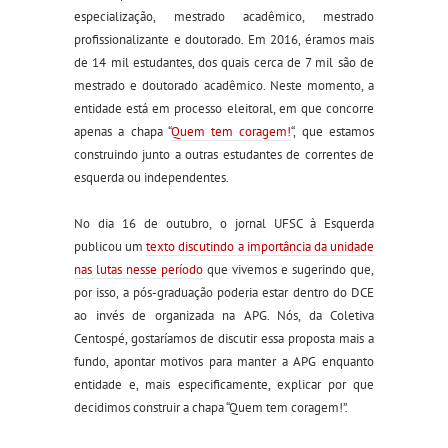
especialização, mestrado acadêmico, mestrado
profissionalizante e doutorado. Em 2016, éramos mais
de 14 mil estudantes, dos quais cerca de 7 mil são de
mestrado e doutorado acadêmico. Nes
t
e momento, a
entidade está em processo eleitoral,
em que
concorre
apenas a chapa “
Quem tem coragem!
“,
que estamos
constru
indo
junto a outras estudantes de correntes de
esquerda ou independentes.
No dia 16 de outubro, o jornal UFSC à Esquerda
publicou um
texto discutindo a importância da unidade
nas lutas nesse período
que vivemos e sugerindo que,
por isso, a pós-graduação poderia estar dentro do DCE
ao invés de organizada na APG
. Nós, da Coletiva
Centospé, gostaríamos de discutir essa proposta mais a
fundo, apontar motivos para manter a APG enquanto
entidade e, mais especificamente, explicar por que
decidimos construir a chapa “Quem tem coragem!”.