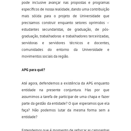
pode inclusive avançar nas propostas e programas
específicos de nossa realidade, dando uma contribuição
mais sólida para o projeto de Universidade que
precisamos construir enquanto setores oprimidos –
estudantes secundaristas, de graduação, de pós-
graduação, trabalhadoras
e trabalhadores
terceirizad
a
s,
servidor
as e servidores
técnicos
e docentes
,
comunidades do entorno da Universidade e
movimentos sociais da região.
APG para quê?
Até agora, defendemos a existência da APG enquanto
entidade na presente conjuntura. Mas por que
assumimos a tarefa de participar de uma chapa e fazer
parte da gestão da entidade? O que esperamos que ela
faça? Não podemos lutar da mesma forma sem a
entidade?
Entendemos que é momento de reforça
r
as campanhas