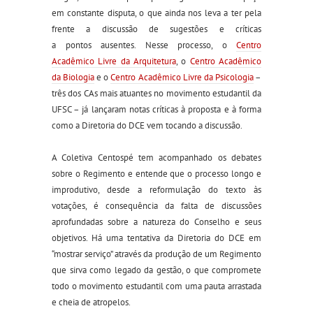
em constante disputa, o que
ainda
nos leva a
ter
pela
frente a discussão de sugestões e críticas
a
pontos
ausentes.
Nesse processo,
o
Centro
Acadêmico Livre da Arquitetura
,
o
Centro Acadêmico
da Biologia
e
o
Centro Acadêmico Livre da Psicologia
–
três dos CAs mais atuantes no movimento estudantil da
UFSC –
já lançaram notas críticas à
proposta e
à
forma
como
a Diretoria do
DCE vem tocando a discussão.
A Coletiva Centospé
tem acompanhado os debates
sobre o Regimento e
entende
que
o processo longo e
improdutivo
,
de
sde a
re
formulação
do texto às
votações,
é consequência da falta de discuss
ões
aprofundadas
sobre a natureza do
Conselho
e seus
objetivos.
Há uma tentativa da Diretoria do DCE em
“mostrar serviço” através da produção de um Regimento
que sirva como legado da gestão, o que compromete
todo o movimento estudantil com uma pauta arrastada
e cheia de atropelos.