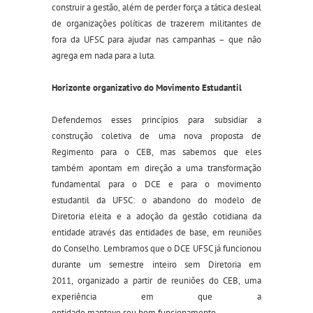
construir a gestão, além de perder força a tática desleal
de organizações políticas de trazerem militantes de
fora da UFSC para ajudar nas campanhas – que não
agrega em nada para a luta.
Horizonte organizativo do M
ovimento
E
studantil
Defendemos
esses princípios
para subsidiar a
construção
coletiva
de uma nova proposta de
Regimento para o CEB
, mas sabemos que eles
também
apontam em direção a uma transformação
fundamental para o DCE e
para
o movimento
estudantil da UFSC
:
o abandono do modelo de
Diretoria eleita e
a
adoção d
a gestão cotidiana da
entidade através d
as
e
ntidades de
b
ase, em reuniões
do Conselho
.
Lembramos
que
o DCE UFSC já funcionou
durante um semestre inteiro sem Diretoria
em
2011,
organizado a partir de
reuniões do
CEB, uma
experiência
em
que
a
entidade
manteve
seu
bom
funcionamento.