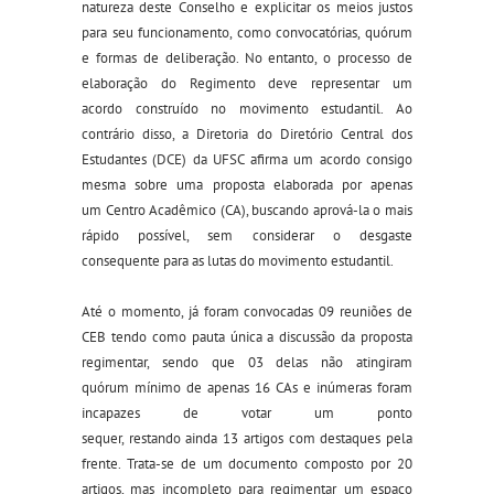
natureza deste Conselho e
explicitar os meios justos
para seu funcionamento, como convocatórias, quórum
e formas de deliberação. No entanto, o processo de
elaboração d
o
Regimento deve representar um
acordo
construído
n
o movimento estudantil
.
Ao
contrário disso, a
Diretoria do D
iretório Central dos
Estudantes (D
CE
)
da UFSC afirma
um
acordo
consigo
mesma
sobre uma proposta
elaborada
por
apenas
um
Centro Acadêmico
(CA)
, b
usca
ndo
aprov
á
-la
o mais
rápi
do
possível
, sem considerar o desgaste
consequente para as lutas do movimento estudantil
.
Até o momento
,
já foram convocadas
09
reuniões
de
CEB
tendo como pauta única a discussão da proposta
regimentar
,
sendo que
03
delas
não atingiram
quórum
mínimo de apenas 16 CAs e inúmeras
foram
incapazes de votar um ponto
sequer,
restando
ainda
13
artigos
com destaque
s
pela
frente
.
Trata-se
de um documento composto por 20
artigos
, mas
incompleto para regimentar um espaço