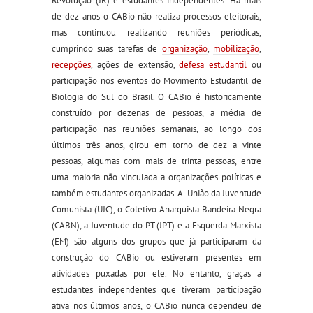
Revolução (JR) e estudantes independentes. Há mais
de dez anos o CABio não realiza processos eleitorais,
mas continuou realizando reuniões periódicas,
cumprindo suas tarefas de
organização
,
mobilização
,
recepções
, ações de extensão,
defesa estudantil
ou
participação nos eventos do Movimento Estudantil de
Biologia do Sul do Brasil. O CABio é historicamente
construído por dezenas de pessoas, a média de
participação nas reuniões semanais, ao longo dos
últimos três anos, girou em torno de dez a vinte
pessoas, algumas com mais de trinta pessoas, entre
uma maioria não vinculada a organizações políticas e
também estudantes organizadas. A União da Juventude
Comunista (UJC), o Coletivo Anarquista Bandeira Negra
(CABN), a Juventude do PT (JPT) e a Esquerda Marxista
(EM) são alguns dos grupos que já participaram da
construção do CABio ou estiveram presentes em
atividades puxadas por ele. No entanto, graças a
estudantes independentes que tiveram participação
ativa nos últimos anos, o CABio nunca dependeu de