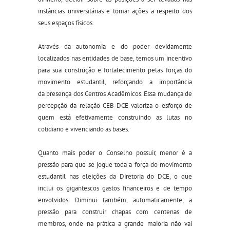
instâncias universitárias e tomar ações a respeito dos
seus espaços físicos.
Através da autonomia e do poder devidamente
localizados nas
e
ntidades de
b
ase, temos um incentivo
para sua construção e fortalecimento pelas forças do
movimento estudantil
, reforça
ndo
a
importância
da
presença
d
os Centros Acadêmicos.
Essa mudança de
percepção da relação CEB-DCE valoriza o esforço de
quem está efetivamente construindo as lutas no
cotidiano e vivenciando as bases.
Quanto mais poder o Conselho possuir, menor é a
pressão para que se jogue toda a força do movimento
estudantil nas eleições da Diretoria do DCE, o que
inclui os gigantescos gastos financeiros e de tempo
envolvidos. Diminui também, automaticamente, a
pressão para construir chapas com centenas de
membros, onde na prática a grande maioria não vai