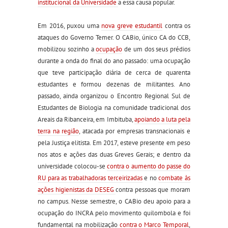
institucional da Universidade
a essa causa popular.
Em 2016, puxou uma
nova greve estudantil
contra os
ataques do Governo Temer. O CABio, único CA do CCB,
mobilizou sozinho a
ocupação
de um dos seus prédios
durante a onda do final do ano passado: uma ocupação
que teve participação diária de cerca de quarenta
estudantes e formou dezenas de militantes. Ano
passado, ainda organizou o Encontro Regional Sul de
Estudantes de Biologia na comunidade tradicional dos
Areais da Ribanceira, em Imbituba,
apoiando a luta pela
terra na região
, atacada por empresas transnacionais e
pela Justiça elitista. Em 2017, esteve presente em peso
nos atos e ações das duas Greves Gerais; e dentro da
universidade colocou-se
contra o aumento do passe do
RU para as trabalhadoras terceirizadas
e no
combate às
ações higienistas da DESEG
contra pessoas que moram
no campus. Nesse semestre, o CABio deu apoio para a
ocupação do INCRA pelo movimento quilombola e foi
fundamental na mobilização
contra o Marco Temporal
,