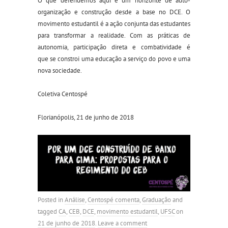
O que defendemos aqui é um horizonte de auto-
organização e construção desde a base no DCE. O
movimento estudantil é a ação conjunta das estudantes
para transformar a realidade. Com as práticas de
autonomia, participação direta e combatividade é
que se constroi uma educação a serviço do povo e uma
nova sociedade.
Coletiva Centospé
Florianópolis, 21 de junho de 2018
Posted in
Análise
,
Centospé comenta
,
Graduação
and
tagged
CA
,
CEB
,
DCE
,
movimento estudantil
,
UFSC
on
21 de junho de 2018
.
Leave a comment