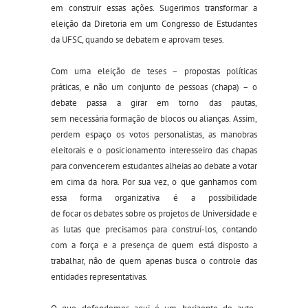
em construir essas ações. Sugerimos transformar a
eleição da Diretoria em um Congresso de Estudantes
da UFSC
, quando
se
debatem e aprovam teses.
Com uma eleição de teses
–
propostas políticas
práticas
,
e
não
um conjunto de pessoas (chapa)
–
o
debate passa a girar em torno d
as pautas
,
sem
necessária
formação de blocos ou alianças. Assim,
perdem espaço os votos personalistas, as manobras
eleitorais e o posicionamento interesseiro das chapas
para convencer
em
estudantes alheias ao debate a votar
em cima da hora.
Por sua vez, o
que ganhamos
com
essa
forma organizativa
é a possibilidade
de
foc
ar
o
s
debate
s
sobre
os projetos
de Universidade
e
as lutas
que precisamos para construí-los, contando
com a força e a presença de quem está disposto a
trabalhar, não de quem apenas busca o controle das
entidades representativas.