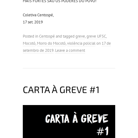
MAIS FORTES SÃO OS PODERES DO POVO!
Coletiva Centospé,
17 set. 2019
Posted in
Centospé
and tagged
greve
,
greve UFSC
,
Mocotó
,
Morro do Mocotó
,
violência policial
on
17 de
setembro de 2019
.
Leave a comment
CARTA À GREVE #1