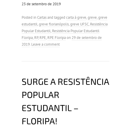
23 de setembro de 2019
Posted in
Cartas
and tagged
carta à greve
,
greve
,
greve
estudantil
,
greve florianópolis
,
greve UFSC
,
Resistência
Popular Estudantil
,
Resistência Popular Estudantil
Floripa
,
RP
,
RPE
,
RPE Floripa
on
29 de setembro de
2019
.
Leave a comment
SURGE A RESISTÊNCIA
POPULAR
ESTUDANTIL –
FLORIPA!