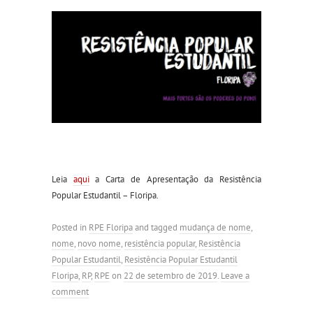
Leia
aqui
a Carta de Apresentação da Resistência
Popular Estudantil – Floripa.
Posted in
RPE Floripa
and tagged
mudança de nome
,
nome
,
novo nome
,
resistência popular
,
Resistência
Popular Estudantil
,
Resistência Popular Estudantil
Floripa
,
RP
,
RPE
on
22 de setembro de 2019
.
Leave a
comment