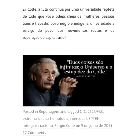
Ei, Colle, a luta continua por uma universidade repleta
de tudo que você odeia, cheia de mulheres, pessoas
trans e travestis, povo negro e indígena, universidade a
serviço do povo, dos movimentos sociais e da
superação do capitalismo!
Posted in
Reportagem
and tagged
CTC
,
CTC UFSC
,
extrema-direita
,
homofobia
,
intercept
,
LEPTEN
,
misoginia
,
racismo
,
Sergio Colle
on
9 de julho de 2019
.
12 Comments