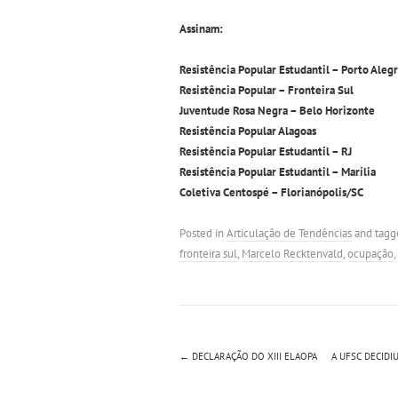
Assinam:
Resistência Popular Estudantil – Porto Aleg
Resistência Popular – Fronteira Sul
Juventude Rosa Negra – Belo Horizonte
Resistência Popular Alagoas
Resistência Popular Estudantil – RJ
Resistência Popular Estudantil – Marília
Coletiva Centospé – Florianópolis/SC
Posted in
Articulação de Tendências
and tag
fronteira sul
,
Marcelo Recktenvald
,
ocupação
,
←
DECLARAÇÃO DO XIII ELAOPA
A UFSC DECIDI