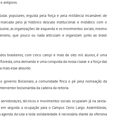
 e antipovo.
s lutas populares, erguida pela força e pela militância incansável de
marcada pelo já histórico descaso institucional e midiático com o
clusive, as organizações de esquerda e os movimentos sociais, mesmo
 ensino, que pouco ou nada articulam e organizam junto ao brasil
dos brasileiros, com cinco campi e mais de oito mil alunos, é uma
 floresta, uma demanda e uma conquista da nossa classe e a força das
a mais esse absurdo.
 do governo Bolsonaro, a comunidade finca o pé pela nomeação da
nterventor bolsonarista da cadeira da reitoria.
 servidoras/es, técnicos e movimentos sociais ocuparam já na sexta-
do em seguida a ocupação para o Campus Cerro Largo. Assembleias,
agenda da luta e toda solidariedade é necessária diante da ofensiva