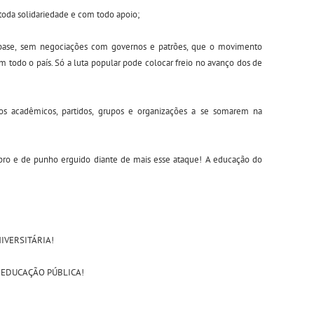
oda solidariedade e com todo apoio;
ase, sem negociações com governos e patrões, que o movimento
m todo o país. Só a luta popular pode colocar freio no avanço dos de
os acadêmicos, partidos, grupos e organizações a se somarem na
bro e de punho erguido diante de mais esse ataque! A educação do
IVERSITÁRIA!
 EDUCAÇÃO PÚBLICA!