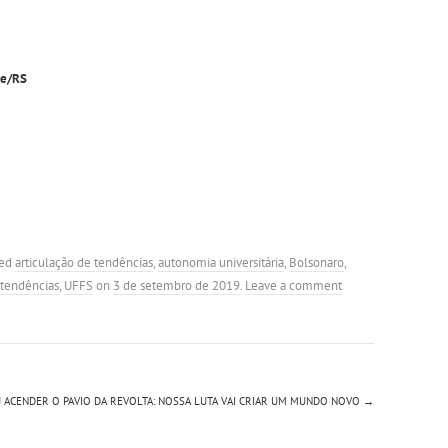
re/RS
ged
articulação de tendências
,
autonomia universitária
,
Bolsonaro
,
tendências
,
UFFS
on
3 de setembro de 2019
.
Leave a comment
U ACENDER O PAVIO DA REVOLTA: NOSSA LUTA VAI CRIAR UM MUNDO NOVO
→