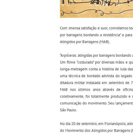
Com imensa satisfação e suor, convidamos tod
por barragens bordando a resistência” e pa
Atingidos por Barragens (MAB).
“Arpilleras: atingidas por barragens bordando a
Um filme “costurado” por diversas mãos e qu
longa-metragem conta a história de luta das
uma técnica de bordado advinda do legado 
ditadura militar instalada em setembro de 73
MAB nos últimos anos através de oficina
coletivamente, foi totalmente produzido 
comunicação do movimento. Seu lançamento of
São Paulo.
No dia 20 de setembro, em Florianópolis, alé
do Movimento dos Atingidos por Barragens (M