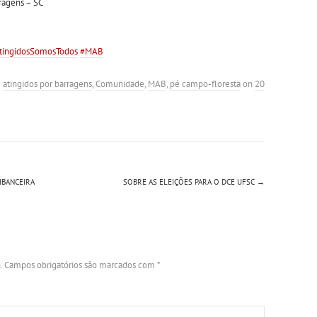
ragens – SC
tingidosSomosTodos
#MAB
d
atingidos por barragens
,
Comunidade
,
MAB
,
pé campo-floresta
on
20
IBANCEIRA
SOBRE AS ELEIÇÕES PARA O DCE UFSC
→
.
Campos obrigatórios são marcados com
*