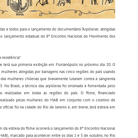
as e todos para o lançamento do documentário “Arpilleras: atingidas
ra o lançamento estadual do 8º Encontro Nacional do Movimento dos
 resistência”.
e terá sua primeira exibição em Florianópolis no próximo dia 20. O
 mulheres atingidas por barragens nas cinco regiões do país usando
das mulheres chilenas que bravamente lutaram contra a sangrenta
. No Brasil, a técnica das arpilleras
foi ensinada e fomentada pelo
s realizadas em todas as regiões do país. O filme, financiado
e realizado pelas mulheres do MAB em conjunto com o coletivo de
icial foi na cidade do Rio de Janeiro e, em breve, terá estreia em
m da estreia do filme ocorrerá o lançamento do 8º Encontro Nacional
AB), marcado para acontecer entre os dias 1 e 5 de outubro, no Rio