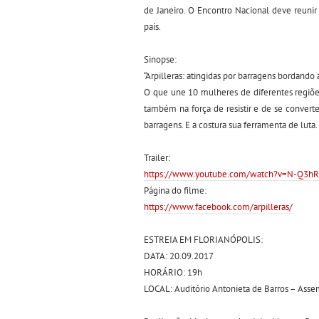
de Janeiro. O Encontro Nacional deve reuni
país.
Sinopse:
“Arpilleras: atingidas por barragens bordando a
O que une 10 mulheres de diferentes regiõe
também na força de resistir e de se converte
barragens. E a costura sua ferramenta de luta.
Trailer:
https://www.youtube.com/watch?v=N-Q3h
Página do filme:
https://www.facebook.com/arpilleras/
ESTREIA EM FLORIANÓPOLIS:
DATA: 20.09.2017
HORÁRIO: 19h
LOCAL: Auditório Antonieta de Barros – Assem