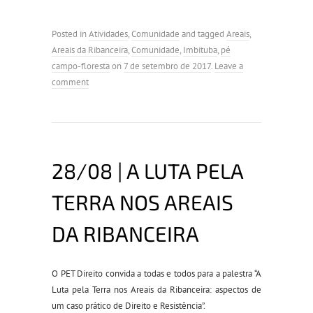
Posted in
Atividades
,
Comunidade
and tagged
Areais
,
Areais da Ribanceira
,
Comunidade
,
Imbituba
,
pé
campo-floresta
on
7 de setembro de 2017
.
Leave a
comment
28/08 | A LUTA PELA
TERRA NOS AREAIS
DA RIBANCEIRA
O PET Direito convida a todas e todos para a palestra “A
Luta pela Terra nos Areais da Ribanceira: aspectos de
um caso prático de Direito e Resistência”.