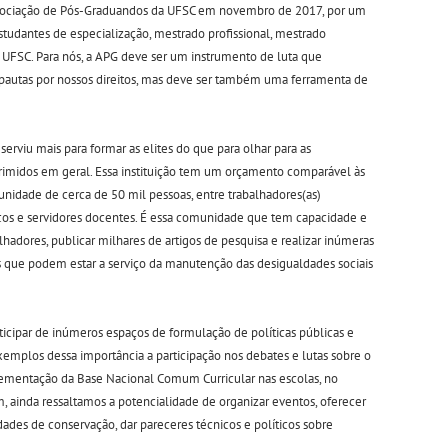
sociação de Pós-Graduandos da UFSC em novembro de 2017, por um
tudantes de especialização, mestrado profissional, mestrado
UFSC. Para nós, a APG deve ser um instrumento de luta que
pautas por nossos direitos, mas deve ser também uma ferramenta de
erviu mais para formar as elites do que para olhar para as
primidos em geral. Essa instituição tem um orçamento comparável às
nidade de cerca de 50 mil pessoas, entre trabalhadores(as)
cnicos e servidores docentes. É essa comunidade que tem capacidade e
hadores, publicar milhares de artigos de pesquisa e realizar inúmeras
ões que podem estar a serviço da manutenção das desigualdades sociais
ticipar de inúmeros espaços de formulação de políticas públicas e
xemplos dessa importância a participação nos debates e lutas sobre o
plementação da Base Nacional Comum Curricular nas escolas, no
, ainda ressaltamos a potencialidade de organizar eventos, oferecer
nidades de conservação, dar pareceres técnicos e políticos sobre