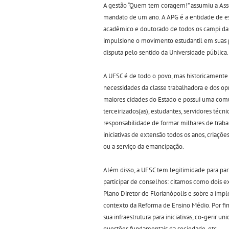
A gestão “Quem tem coragem!” assumiu a As
mandato de um ano. A APG é a entidade de es
acadêmico e doutorado de todos os campi da 
impulsione o movimento estudantil em suas 
disputa pelo sentido da Universidade pública.
A UFSC é de todo o povo, mas historicamente s
necessidades da classe trabalhadora e dos o
maiores cidades do Estado e possui uma comu
terceirizados(as), estudantes, servidores té
responsabilidade de formar milhares de trabal
iniciativas de extensão todos os anos, criaç
ou a serviço da emancipação.
Além disso, a UFSC tem legitimidade para par
participar de conselhos: citamos como dois e
Plano Diretor de Florianópolis e sobre a im
contexto da Reforma de Ensino Médio. Por fim
sua infraestrutura para iniciativas, co-gerir u
questões fundamentais da sociedade, etc.