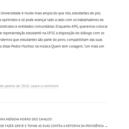
 Universidade é muito mais ampla do que nós, estudantes de pós,
s oprimidos e só pode avançar lado a lado com os trabalhadores da
indicatos e entidades comunitárias. Enquanto APG, queremos colocar
de representação estudantil na UFSC a disposição do diálogo com os
demos que estudantes são parte do povo, compartilham das suas
como disse Pedro Munhoz na música Quem tem coragem, “um mais um
de janeiro de 2018
.
Leave a comment
RRA INDÍGENA MORRO DOS CAVALOS!
 DE FAZER GREVE E TOMAR AS RUAS CONTRA A REFORMA DA PREVIDÊNCIA
→