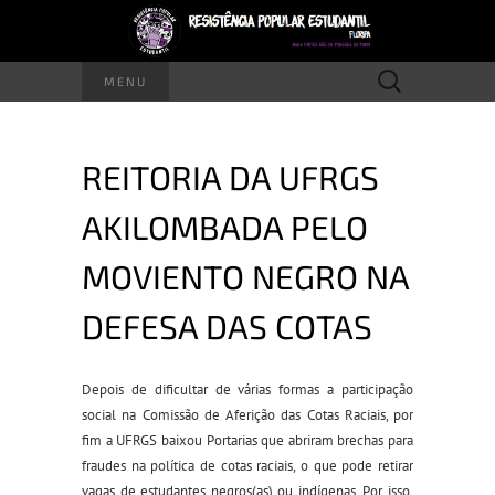
Pesquisar
MENU
por:
REITORIA DA UFRGS
AKILOMBADA PELO
MOVIENTO NEGRO NA
DEFESA DAS COTAS
Depois de dificultar de várias formas a participação
social na Comissão de Aferição das Cotas Raciais, por
fim a UFRGS baixou Portarias que abriram brechas para
fraudes na política de cotas raciais, o que pode retirar
vagas de estudantes negros(as) ou indígenas. Por isso,