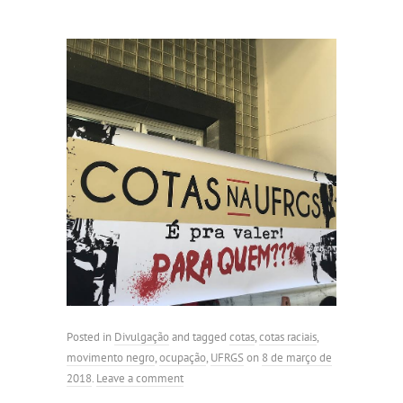
Posted in
Divulgação
and tagged
cotas
,
cotas raciais
,
movimento negro
,
ocupação
,
UFRGS
on
8 de março de
2018
.
Leave a comment