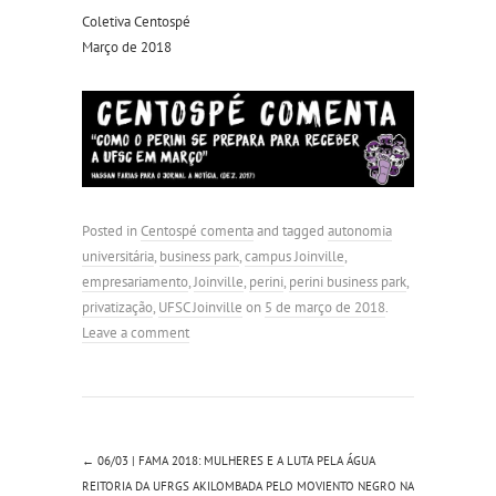
Coletiva Centospé
Março de 2018
Posted in
Centospé comenta
and tagged
autonomia
universitária
,
business park
,
campus Joinville
,
empresariamento
,
Joinville
,
perini
,
perini business park
,
privatização
,
UFSC Joinville
on
5 de março de 2018
.
Leave a comment
←
06/03 | FAMA 2018: MULHERES E A LUTA PELA ÁGUA
REITORIA DA UFRGS AKILOMBADA PELO MOVIENTO NEGRO NA