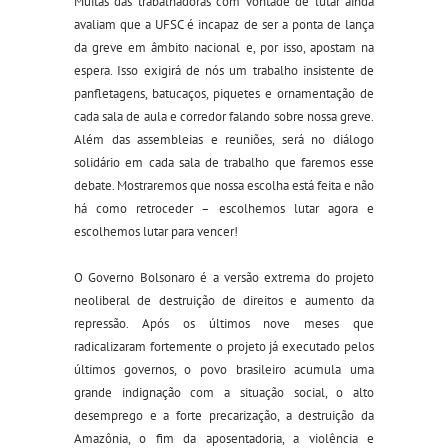
Muitas das trabalhadoras com vontade de lutar ainda
avaliam que a UFSC é incapaz de ser a ponta de lança
da greve em âmbito nacional e, por isso, apostam na
espera. Isso exigirá de nós um trabalho insistente de
panfletagens, batucaços, piquetes e ornamentação de
cada sala de aula e corredor falando sobre nossa greve.
Além das assembleias e reuniões, será no diálogo
solidário em cada sala de trabalho que faremos esse
debate. Mostraremos que nossa escolha está feita e não
há como retroceder – escolhemos lutar agora e
escolhemos lutar para vencer!
O Governo Bolsonaro é a versão extrema do projeto
neoliberal de destruição de direitos e aumento da
repressão. Após os últimos nove meses que
radicalizaram fortemente o projeto já executado pelos
últimos governos, o povo brasileiro acumula uma
grande indignação com a situação social, o alto
desemprego e a forte precarização, a destruição da
Amazônia, o fim da aposentadoria, a violência e