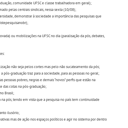
raduação, comunidade UFSC e classe trabalhadora em geral);
mado pelas centrais sindicais, nessa sexta (10/08);
ersidade, demonstrar à sociedade a importância das pesquisas que
stepesquisanobr);
provada) ou mobilizações na UFSC no dia (paralisação da pós, debates,
es:
lização não seja pelos cortes mas pelo não sucateamento da pós;
 a pós-graduação traz para a sociedade, para as pessoas no geral;
das pessoas pobres, negras e demais “novos” perfis que estão na
e das cotas na pós-graduação;
no Brasil;
na pós, tendo em vista que a pesquisa no país tem continuidade
nto ilusório;
tivas mas de ação nos espaços políticos e agir no sistema por dentro