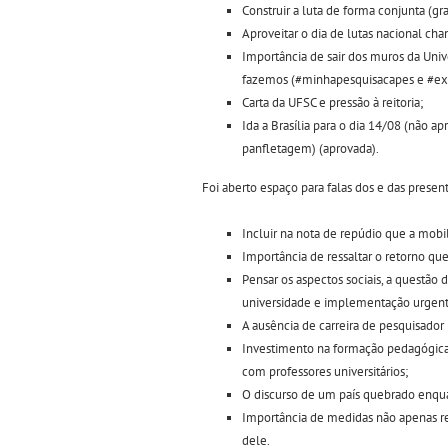
Construir a luta de forma conjunta (g
Aproveitar o dia de lutas nacional cha
Importância de sair dos muros da Univ
fazemos (#minhapesquisacapes e #exi
Carta da UFSC e pressão à reitoria;
Ida a Brasília para o dia 14/08 (não a
panfletagem) (aprovada).
Foi aberto espaço para falas dos e das present
Incluir na nota de repúdio que a mobi
Importância de ressaltar o retorno que
Pensar os aspectos sociais, a questão 
universidade e implementação urgent
A ausência de carreira de pesquisador 
Investimento na formação pedagógica 
com professores universitários;
O discurso de um país quebrado enqua
Importância de medidas não apenas rea
dele.