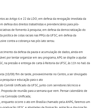
etos ao Artigo 6 e 22 da LDO; em defesa da revogação imediata da
m defesa dos direitos trabalhistas e previdenciários para pós-
iciativas de fomento à pesquisa; em defesa da democratização do
a política de cotas raciais nas PPGs da UFSC; em defesa da
usive contra a cobrança nas pós lato sensu.
alecimento da defesa da pauta e acumulação de dados, ainda em
vel por tentar organizar em seu programa, APG se dispõe a ajudar.
SC, na pressão e entrega de carta à Reitoria da UFSC, às 11h no hall da
exta (10/08) fim de tarde, provavelmente no Centro, a ser divulgado
 da pesquisa e educação para o ato
do Comitê Unificado da UFSC, junto com servidores técnicos e
s. Proposta de reunião para a semana que vem. Pensar calendário de
a na Comissão Unificada;
), enquanto ocorre o ato em Brasília chamado pela ANPG, faremos um
pós-graduação UFSC e atividades de formação, agitação e divulgação