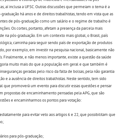
as, aí inclusa a UFSC. Outras discussões que permeiam o tema é a
-graduação há anos e de direitos trabalhistas, tendo em vista que as
dantes de pós-graduação como um salário e o regime de trabalho é
ções. Os cortes, portanto, afetam a presença da parcela mais
 na pós-graduação. Em um contexto mais global, o Brasil, país
nológica, caminha para seguir sendo país de exportação de produtos
ado, por exemplo, em investir na pesquisa nacional, basicamente não
aís. Finalmente, e não menos importante, existe a questão da saúde
tegoria muito mais do que a população em geral e que também é
inseguranças geradas pelo risco da falta de bolsas, pela não garantia
 e a ausência de direitos trabalhistas. Neste sentido, tem sido
l que promoverá um evento para discutir essas questões e pensar
stem propostas de encaminhamento pensadas pela APG, que são
questões e encaminharmos os pontos para votação:
diatamente para evitar veto aos artigos 6 e 22, que possibilitam que
ão;
ciários para pós-graduação;