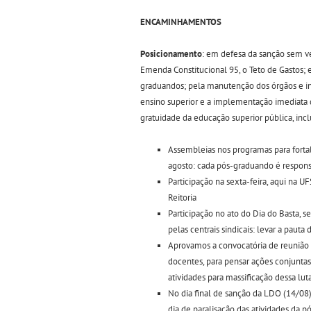
ENCAMINHAMENTOS
Posicionamento
: em defesa da sanção sem v
Emenda Constitucional 95, o Teto de Gastos; e
graduandos; pela manutenção dos órgãos e in
ensino superior e a implementação imediata d
gratuidade da educação superior pública, incl
Assembleias nos programas para fort
agosto: cada pós-graduando é responsá
Participação na sexta-feira, aqui na UF
Reitoria
Participação no ato do Dia do Basta, s
pelas centrais sindicais: levar a pauta
Aprovamos a convocatória de reunião 
docentes, para pensar ações conjunta
atividades para massificação dessa lut
No dia final de sanção da LDO (14/08
dia de paralisação das atividades da 