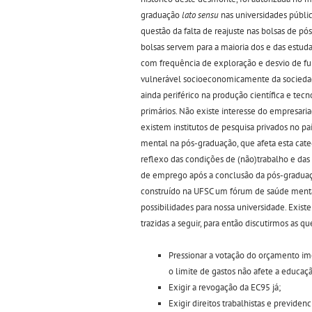
graduação
lato sensu
nas universidades públic
questão da falta de reajuste nas bolsas de pós
bolsas servem para a maioria dos e das estu
com frequência de exploração e desvio de fun
vulnerável socioeconomicamente da sociedade
ainda periférico na produção científica e tec
primários. Não existe interesse do empresari
existem institutos de pesquisa privados no p
mental na pós-graduação, que afeta esta ca
reflexo das condições de (não)trabalho e das 
de emprego após a conclusão da pós-graduação
construído na UFSC um fórum de saúde menta
possibilidades para nossa universidade. Exi
trazidas a seguir, para então discutirmos as 
Pressionar a votação do orçamento ime
o limite de gastos não afete a educaç
Exigir a revogação da EC95 já;
Exigir direitos trabalhistas e previden