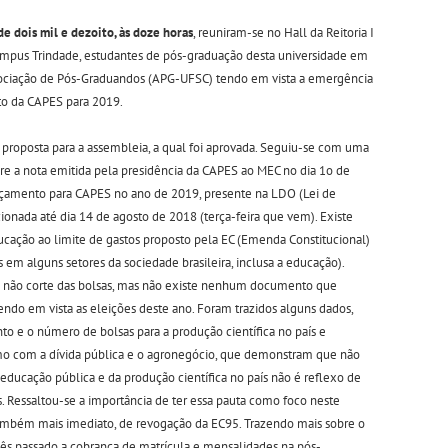
e dois mil e dezoito, às doze horas
, reuniram-se no Hall da Reitoria I
Campus Trindade, estudantes de pós-graduação desta universidade em
ociação de Pós-Graduandos (APG-UFSC) tendo em vista a emergência
to da CAPES para 2019.
proposta para a assembleia, a qual foi aprovada. Seguiu-se com uma
obre a nota emitida pela presidência da CAPES ao MEC no dia 1o de
rçamento para CAPES no ano de 2019, presente na LDO (Lei de
ionada até dia 14 de agosto de 2018 (terça-feira que vem). Existe
ucação ao limite de gastos proposto pela EC (Emenda Constitucional)
em alguns setores da sociedade brasileira, inclusa a educação).
 não corte das bolsas, mas não existe nenhum documento que
ndo em vista as eleições deste ano. Foram trazidos alguns dados,
e o número de bolsas para a produção científica no país e
mo com a dívida pública e o agronegócio, que demonstram que não
 educação pública e da produção científica no país não é reflexo de
s. Ressaltou-se a importância de ter essa pauta como foco neste
mbém mais imediato, de revogação da EC95. Trazendo mais sobre o
mês passado a cobrança de matrícula e mensalidades na pós-