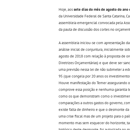
Hoje, aos
sete dias do mês de agosto do ano d
da Universidade Federal de Santa Catarina, 
assembleia emergencial convocada pela Ass
da pauta de discussão dos cortes no orçamen
A assembleia iniciou-se com apresentação da 
análise inicial de conjuntura, inicialmente s
agosto de 2018 com relação à proposta de o
Diretrizes Orçamentárias) e que deve ser sanc
uma previsão nessa lei de não submeter a ed
95 (que congela por 20 anos os investimentos 
Houve manifestação do Temer assegurando o
comprove essa posição e nenhuma garantia te
como os que demonstram como o investimento 
comparações a outros gastos do governo, co
existe falta de dinheiro e que o desmonte da
uma crise fiscal mas de um projeto para o paí
momento mas sem esquecer do horizonte, ta
histórico deste desmonte, foi autorizada no 