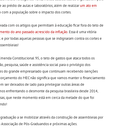
e ao prédio de aulas e laboratórios, além de realizar
um ato em
 com a população sobre o impacto dos cortes.
ovada com os artigos que permitiam à educação ficar fora do teto de
mento do ano passado acrescido da inflação
. Essa é uma vitória
e por todas aquelas pessoas que se indignaram contra os cortes e
 assembleias!
menda Constitucional 95, o teto de gastos que ataca todos os
o, pesquisa, saúde e assistência social para o privilégio dos
ores do grande empresariado que continuam recebendo isenções
a do orçamento do MEC não significa que vamos manter o financiamento
ser deixados de lado para privilegiar outras áreas de
amos enfrentando o desmonte da pesquisa brasileira desde 2014,
sas, que neste momento está em cerca da metade do que foi
ando!
graduação a se mobilizar através da construção de assembleias por
da Associação de Pós-Graduandos e próximas ações.