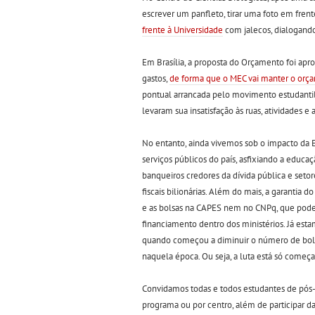
escrever um panfleto, tirar uma foto em frent
frente à Universidade
com jalecos, dialogando
Em Brasília, a proposta do Orçamento foi apr
gastos,
de forma que o MEC vai manter o orça
pontual arrancada pelo movimento estudantil 
levaram sua insatisfação às ruas, atividades e
No entanto, ainda vivemos sob o impacto da E
serviços públicos do país, asfixiando a educaçã
banqueiros credores da dívida pública e set
fiscais bilionárias. Além do mais, a garanti
e as bolsas na CAPES nem no CNPq, que podem 
financiamento dentro dos ministérios. Já est
quando começou a diminuir o número de bol
naquela época. Ou seja, a luta está só começ
Convidamos todas e todos estudantes de pós-
programa ou por centro, além de participar 