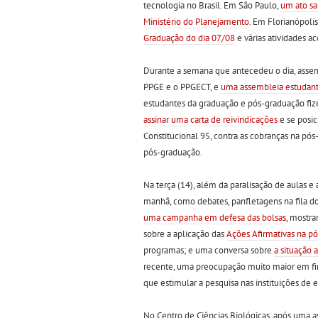
tecnologia no Brasil. Em São Paulo,
um ato sa
Ministério do Planejamento
. Em Florianópolis
Graduação do dia 07/08
e várias atividades 
Durante a semana que antecedeu o dia, asse
PPGE e o PPGECT, e
uma assembleia estudanti
estudantes da graduação e pós-graduação fiz
assinar uma carta de reivindicações
e se posic
Constitucional 95, contra as cobranças na pó
pós-graduação.
Na terça (14), além da paralisação de aulas 
manhã, como debates, panfletagens na fila do 
uma campanha em defesa das bolsas
, mostra
sobre a aplicação das
Ações Afirmativas na p
programas; e uma conversa sobre
a situação 
recente, uma preocupação muito maior em fina
que estimular a pesquisa nas instituições de e
No Centro de Ciências Biológicas, após uma a