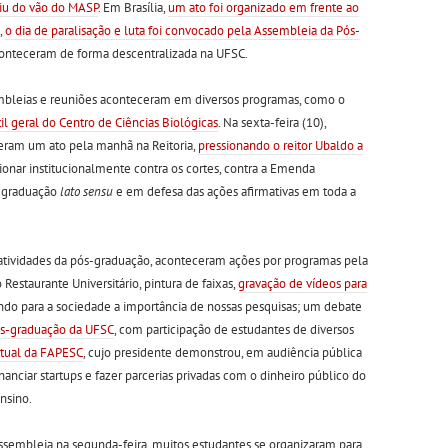
iu do vão do MASP
. Em Brasília,
um ato foi organizado em frente ao
,
o dia de paralisação e luta foi convocado pela Assembleia da Pós-
aconteceram de forma descentralizada na UFSC.
mbleias e reuniões aconteceram em diversos programas, como o
l geral do Centro de Ciências Biológicas
. Na sexta-feira (10),
eram um ato pela manhã na Reitoria,
pressionando o reitor Ubaldo a
ionar institucionalmente contra os cortes, contra a Emenda
s-graduação
lato sensu
e em defesa das ações afirmativas em toda a
e atividades da pós-graduação, aconteceram ações por programas pela
Restaurante Universitário, pintura de faixas,
gravação de vídeos para
ndo para a sociedade a importância de nossas pesquisas; um debate
ós-graduação da UFSC
, com participação de estudantes de diversos
atual da FAPESC
, cujo presidente demonstrou, em audiência pública
nciar startups e fazer parcerias privadas com o dinheiro público do
nsino.
ssembleia na segunda-feira, muitos estudantes se organizaram para