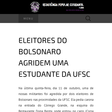
Pesquisar
MENU
por:
ELEITORES DO
BOLSONARO
AGRIDEM UMA
ESTUDANTE DA UFSC
N
a última quinta-feira, dia 11 de outubro
, uma de
nossas militantes foi agredida por dois eleitores de
Bolsonaro
nas
pr
o
xim
idades
da UFSC.
Ela pedia carona
na entrada do Córrego Grande
,
na esquina do
Restaurante Dona Benta, onde entrou no
carro
(C
orsa