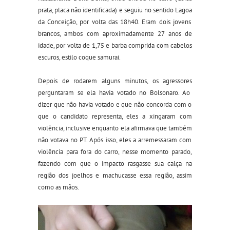
prata
,
placa não identificada) e seguiu no sentido L
agoa
da Conceição,
por volta das 18
h
40.
Eram d
ois jovens
brancos,
ambos com aproximadamente
27 anos de
idade
,
por volta de 1,
75 e
barba comprida
com
cabelos
escuros, estilo
coque samurai
.
Depois de
rodarem alguns minutos,
os agressores
perguntaram se ela havia votado no Bolsonaro.
Ao
dizer que não havia votado
e que não concorda com
o
que o
candidato
representa,
eles a
x
ingaram com
violência
, inclusive enquanto ela afirmava que
também
não
votava no PT
. Após isso, eles
a arremessaram
com
violência
para fora
do carro
,
nesse momento
parado
,
fazendo com que o impacto rasgasse sua calça na
região dos joelhos e machucasse essa região, assim
como as mãos
.