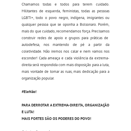
Chamamos todas e todos para ter
em
cuidado
.
M
ilitantes de esquerda, feministas, todas as pessoas
LGBTI+, todo o povo negro, indígena, imigrantes ou
qualquer pessoa que se oponha a Bolsonaro. Porém,
mais do que cuidado, recomendamos força.
Precisamos
construir
redes de apoio e
grupos para práticas de
autodefesa,
nos
mante
ndo
de pé a partir da
coletividade. Não iremos nos calar
e nem
vamos nos
esconder
!
Cada ameaça e cada violência da extrema-
direita será respondida com mais disposição para a luta,
mais vontade de tomar as ruas, mais dedicação para a
organização popular.
#EleNão!
PARA DERROTAR A EXTREMA-DIREITA, ORGANIZAÇÃO
E LUTA!
MAIS FORTES SÃO OS PODERES DO POVO!