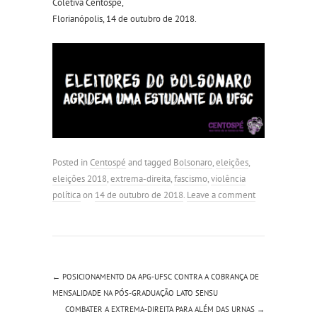
Coletiva Centospé,
Florianópolis, 14 de outubro de 2018.
Posted in
Centospé
and tagged
Bolsonaro
,
eleições
,
eleições 2018
,
extrema-direita
,
fascismo
,
violência
política
on
14 de outubro de 2018
.
Leave a comment
←
POSICIONAMENTO DA APG-UFSC CONTRA A COBRANÇA DE
MENSALIDADE NA PÓS-GRADUAÇÃO LATO SENSU
COMBATER A EXTREMA-DIREITA PARA ALÉM DAS URNAS
→