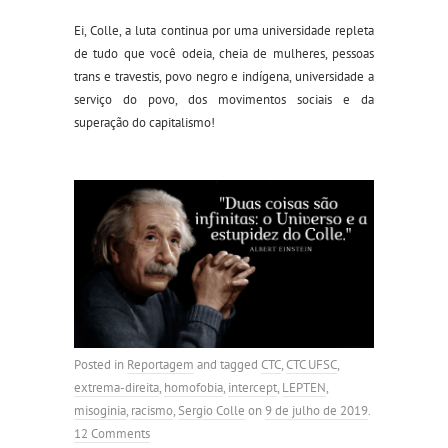
Ei, Colle, a luta continua por uma universidade repleta
de tudo que você odeia, cheia de mulheres, pessoas
trans e travestis, povo negro e indígena, universidade a
serviço do povo, dos movimentos sociais e da
superação do capitalismo!
Posted in
Reportagem
and tagged
CTC
,
CTC UFSC
,
extrema-direita
,
homofobia
,
intercept
,
LEPTEN
,
misoginia
,
racismo
,
Sergio Colle
on
9 de julho de 2019
.
12 Comments