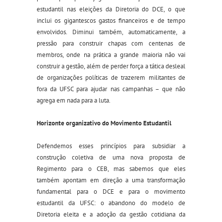
estudantil nas eleições da Diretoria do DCE, o que
inclui os gigantescos gastos financeiros e de tempo
envolvidos. Diminui também, automaticamente, a
pressão para construir chapas com centenas de
membros, onde na prática a grande maioria não vai
construir a gestão, além de perder força a tática desleal
de organizações políticas de trazerem militantes de
fora da UFSC para ajudar nas campanhas – que não
agrega em nada para a luta.
Horizonte organizativo do M
ovimento
E
studantil
Defendemos
esses princípios
para subsidiar a
construção
coletiva
de uma nova proposta de
Regimento para o CEB
, mas sabemos que eles
também
apontam em direção a uma transformação
fundamental para o DCE e
para
o movimento
estudantil da UFSC
:
o abandono do modelo de
Diretoria eleita e
a
adoção d
a gestão cotidiana da