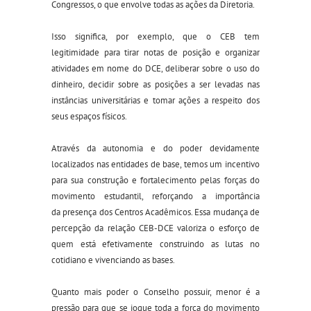
Congressos, o que envolve todas as ações da Diretoria.
Isso significa, por exemplo, que o CEB tem
legitimidade para tirar notas de posição e organizar
atividades em nome do DCE, deliberar sobre o uso do
dinheiro, decidir sobre as posições a ser levadas nas
instâncias universitárias e tomar ações a respeito dos
seus espaços físicos.
Através da autonomia e do poder devidamente
localizados nas
e
ntidades de
b
ase, temos um incentivo
para sua construção e fortalecimento pelas forças do
movimento estudantil
, reforça
ndo
a
importância
da
presença
d
os Centros Acadêmicos.
Essa mudança de
percepção da relação CEB-DCE valoriza o esforço de
quem está efetivamente construindo as lutas no
cotidiano e vivenciando as bases.
Quanto mais poder o Conselho possuir, menor é a
pressão para que se jogue toda a força do movimento