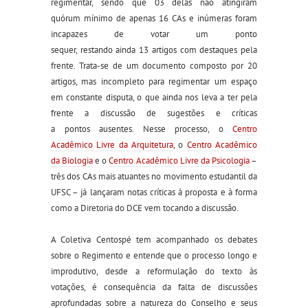
regimentar
,
sendo que
03
delas
não atingiram
quórum
mínimo de apenas 16 CAs e inúmeras
foram
incapazes de votar um ponto
sequer,
restando
ainda
13
artigos
com destaque
s
pela
frente
.
Trata-se
de um documento composto por 20
artigos
, mas
incompleto para regimentar um espaço
em constante disputa, o que
ainda
nos leva a
ter
pela
frente a discussão de sugestões e críticas
a
pontos
ausentes.
Nesse processo,
o
Centro
Acadêmico Livre da Arquitetura
,
o
Centro Acadêmico
da Biologia
e
o
Centro Acadêmico Livre da Psicologia
–
três dos CAs mais atuantes no movimento estudantil da
UFSC –
já lançaram notas críticas à
proposta e
à
forma
como
a Diretoria do
DCE vem tocando a discussão.
A Coletiva Centospé
tem acompanhado os debates
sobre o Regimento e
entende
que
o processo longo e
improdutivo
,
de
sde a
re
formulação
do texto às
votações,
é consequência da falta de discuss
ões
aprofundadas
sobre a natureza do
Conselho
e seus