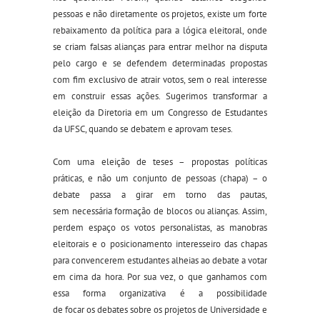
pessoas e não diretamente os projetos, existe um forte
rebaixamento da política para a lógica eleitoral, onde
se criam falsas alianças para entrar melhor na disputa
pelo cargo e se defendem
determinadas
propostas
com fim exclusivo de atrair votos, sem
o
real interesse
em construir essas ações. Sugerimos transformar a
eleição da Diretoria em um Congresso de Estudantes
da UFSC
, quando
se
debatem e aprovam teses.
Com uma eleição de teses
–
propostas políticas
práticas
,
e
não
um conjunto de pessoas (chapa)
–
o
debate passa a girar em torno d
as pautas
,
sem
necessária
formação de blocos ou alianças. Assim,
perdem espaço os votos personalistas, as manobras
eleitorais e o posicionamento interesseiro das chapas
para convencer
em
estudantes alheias ao debate a votar
em cima da hora.
Por sua vez, o
que ganhamos
com
essa
forma organizativa
é a possibilidade
de
foc
ar
o
s
debate
s
sobre
os projetos
de Universidade
e