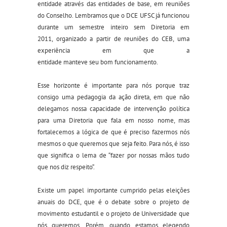
entidade através d
as
e
ntidades de
b
ase, em reuniões
do Conselho
.
Lembramos
que
o DCE UFSC já funcionou
durante um semestre inteiro sem Diretoria
em
2011,
organizado a partir de
reuniões do
CEB, uma
experiência
em
que
a
entidade
manteve
seu
bom
funcionamento.
Esse horizonte é importante para nós porque traz
consigo uma pedagogia da ação direta, em que não
delegamos nossa capacidade de
intervenção
política
para uma Diretoria que fala em nosso nome
, mas
fortalecemos a
lógica
de
que
é preciso
fazer
mos
nós
mesmos o que queremos que seja feito. Para nós, é isso
que significa
o lema de
“
fazer por nossas mãos tudo
que nos diz
respeito
“.
Existe um papel importante cumprido pelas eleições
anuais do DCE, que é o debate sobre o projeto de
movimento estudantil e o projeto de Universidade que
nós queremos. Porém, quando estamos elegendo