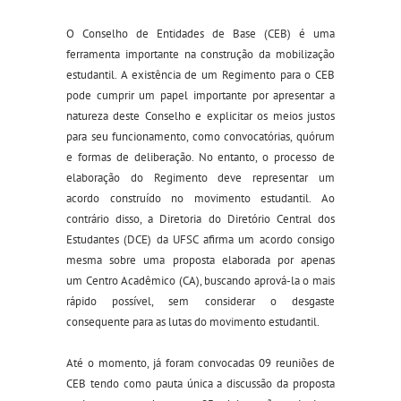
O Conselho de Entidades de Base (CEB) é
uma
ferramenta
importante na construção da mobilização
estudantil.
A existência de um Regimento para o CEB
pode cumprir um papel importante
por apresentar
a
natureza deste Conselho e
explicitar os meios justos
para seu funcionamento, como convocatórias, quórum
e formas de deliberação. No entanto, o processo de
elaboração d
o
Regimento deve representar um
acordo
construído
n
o movimento estudantil
.
Ao
contrário disso, a
Diretoria do D
iretório Central dos
Estudantes (D
CE
)
da UFSC afirma
um
acordo
consigo
mesma
sobre uma proposta
elaborada
por
apenas
um
Centro Acadêmico
(CA)
, b
usca
ndo
aprov
á
-la
o mais
rápi
do
possível
, sem considerar o desgaste
consequente para as lutas do movimento estudantil
.
Até o momento
,
já foram convocadas
09
reuniões
de
CEB
tendo como pauta única a discussão da proposta