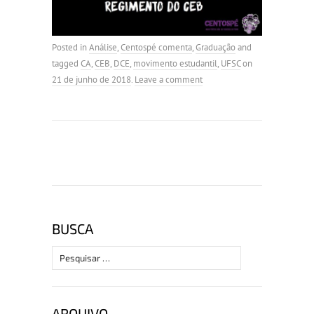
Posted in
Análise
,
Centospé comenta
,
Graduação
and
tagged
CA
,
CEB
,
DCE
,
movimento estudantil
,
UFSC
on
21 de junho de 2018
.
Leave a comment
BUSCA
Pesquisar
por:
ARQUIVO