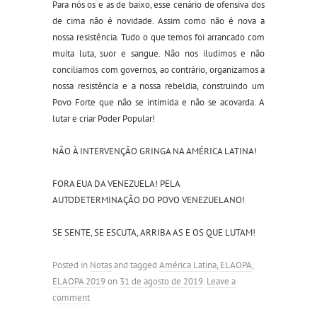
Para nós os e as de baixo, esse cenário de ofensiva dos
de cima não é novidade. Assim como não é nova a
nossa resistência. Tudo o que temos foi arrancado com
muita luta, suor e sangue. Não nos iludimos e não
conciliamos com governos, ao contrário, organizamos a
nossa resistência e a nossa rebeldia, construindo um
Povo Forte que não se intimida e não se acovarda. A
lutar e criar Poder Popular!
NÃO À INTERVENÇÃO GRINGA NA AMÉRICA LATINA!
FORA EUA DA VENEZUELA! PELA
AUTODETERMINAÇÃO DO POVO VENEZUELANO!
SE SENTE, SE ESCUTA, ARRIBA AS E OS QUE LUTAM!
Posted in
Notas
and tagged
América Latina
,
ELAOPA
,
ELAOPA 2019
on
31 de agosto de 2019
.
Leave a
comment