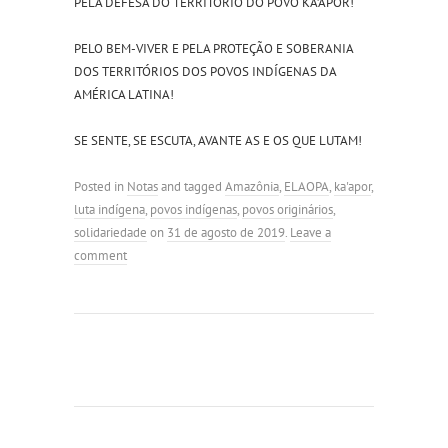
PELA DEFESA DO TERRITÓRIO DO POVO KA’APOR!
PELO BEM-VIVER E PELA PROTEÇÃO E SOBERANIA
DOS TERRITÓRIOS DOS POVOS INDÍGENAS DA
AMÉRICA LATINA!
SE SENTE, SE ESCUTA, AVANTE AS E OS QUE LUTAM!
Posted in
Notas
and tagged
Amazônia
,
ELAOPA
,
ka'apor
,
luta indígena
,
povos indígenas
,
povos originários
,
solidariedade
on
31 de agosto de 2019
.
Leave a
comment