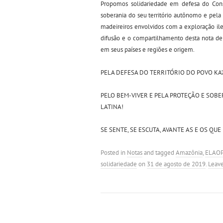
Propomos solidariedade em defesa do Cons
soberania do seu território autônomo e pela 
madeireiros envolvidos com a exploração ileg
difusão e o compartilhamento desta nota de
em seus países e regiões e origem.
PELA DEFESA DO TERRITÓRIO DO POVO KA
PELO BEM-VIVER E PELA PROTEÇÃO E SOB
LATINA!
SE SENTE, SE ESCUTA, AVANTE AS E OS QUE
Posted in
Notas
and tagged
Amazônia
,
ELAO
solidariedade
on
31 de agosto de 2019
.
Leav