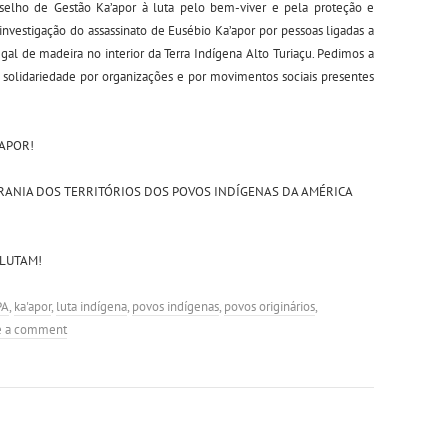
elho de Gestão Ka’apor à luta pelo bem-viver e pela proteção e
investigação do assassinato de Eusébio Ka’apor por pessoas ligadas a
al de madeira no interior da Terra Indígena Alto Turiaçu. Pedimos a
 solidariedade por organizações e por movimentos sociais presentes
’APOR!
ERANIA DOS TERRITÓRIOS DOS POVOS INDÍGENAS DA AMÉRICA
 LUTAM!
PA
,
ka'apor
,
luta indígena
,
povos indígenas
,
povos originários
,
e a comment