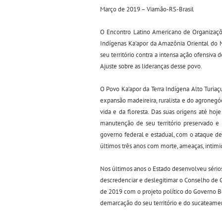
Março de 2019 – Viamão-RS-Brasil
O Encontro Latino Americano de Organizaç
Indígenas Ka’apor da Amazônia Oriental do 
seu território contra a intensa ação ofensiva 
Ajuste sobre as lideranças desse povo.
O Povo Ka’apor da Terra Indígena Alto Turia
expansão madeireira, ruralista e do agronegóc
vida e da floresta. Das suas origens até ho
manutenção de seu território preservado e 
governo federal e estadual, com o ataque de
últimos três anos com morte, ameaças, intimi
Nos últimos anos o Estado desenvolveu sérios 
descredenciar e deslegitimar o Conselho de Ge
de 2019 com o projeto político do Governo B
demarcação do seu território e do sucateame