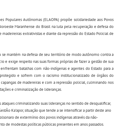
ões Populares Autônomas (ELAOPA) propõe solidariedade aos Povos
Noroeste Maranhense do Brasil na luta pela recuperação e defesa do
de madeireiras extrativistas e diante da repressão do Estado Policial de
çu se mantém na defesa de seu território de modo autônomo contra a
io e exige respeito nas suas formas próprias de fazer a gestão de sua
je enfrentam batalhas com não-indígenas e agentes do Estado para a
protegido e sofrem com o racismo institucionalizado de órgãos do
 capangas de madereiras e com a repressão policial, culminando nos
dações e criminalização de lideranças.
ataques criminalizando suas lideranças no sentido de desqualificar,
stÃo Ka’apor, situação que tende a se intensificar a partir deste ano
olsonaro de extermínio dos povos indígenas através da não-
nto de modestas políticas públicas presentes em anos passados.