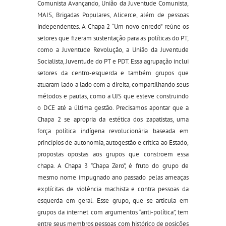
Comunista Avançando, União da Juventude Comunista,
MAIS, Brigadas Populares, Alicerce, além de pessoas
independentes. A Chapa 2 “Um novo enredo” reúne os
setores que fizeram sustentação para as políticas do PT,
como a Juventude Revolução, a União da Juventude
Socialista, Juventude do PT e PDT. Essa agrupação inclui
setores da centro-esquerda e também grupos que
atuaram lado a lado com a direita, compartilhando seus
métodos e pautas, como a UJS que esteve construindo
o DCE até a última gestão. Precisamos apontar que a
Chapa 2 se apropria da estética dos zapatistas, uma
força política indígena revolucionária baseada em
princípios de autonomia, autogestão e crítica ao Estado,
propostas opostas aos grupos que constroem essa
chapa. A Chapa 3 “Chapa Zero”, é fruto do grupo de
mesmo nome impugnado ano passado pelas ameaças
explícitas de violência machista e contra pessoas da
esquerda em geral. Esse grupo, que se articula em
grupos da internet com argumentos “anti-política”, tem
entre seus membros pessoas com histórico de posições