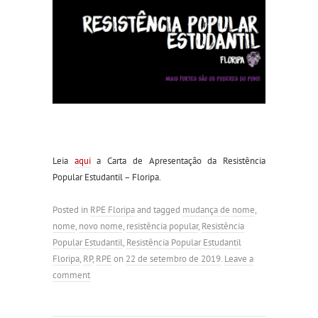
Leia
aqui
a Carta de Apresentação da Resistência
Popular Estudantil – Floripa.
Posted in
RPE Floripa
and tagged
mudança de nome
,
nome
,
novo nome
,
resistência popular
,
Resistência
Popular Estudantil
,
Resistência Popular Estudantil
Floripa
,
RP
,
RPE
on
22 de setembro de 2019
.
Leave a
comment