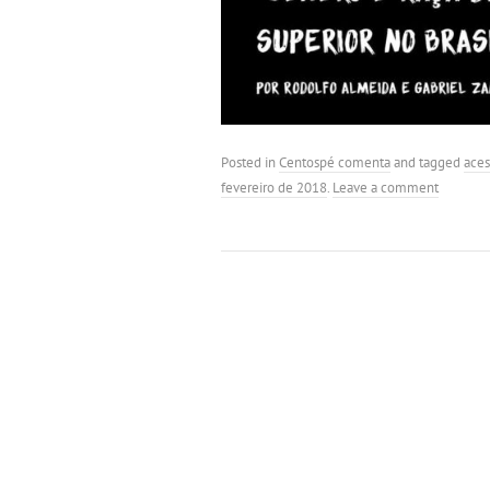
Posted in
Centospé comenta
and tagged
aces
fevereiro de 2018
.
Leave a comment