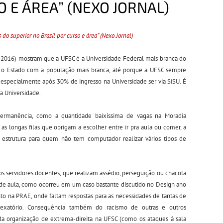
O E ÁREA” (NEXO JORNAL)
do superior no Brasil por curso e área” (Nexo Jornal)
 2016) mostram que a UFSC é a Universidade Federal mais branca do
 o Estado com a população mais branca, até porque a UFSC sempre
 especialmente após 30% de ingresso na Universidade ser via SiSU. É
a Universidade.
permanência, como a quantidade baixíssima de vagas na Moradia
 as longas filas que obrigam a escolher entre ir pra aula ou comer, a
 estrutura para quem não tem computador realizar vários tipos de
 servidores docentes, que realizam assédio, perseguição ou chacota
 de aula, como ocorreu em um caso bastante discutido no Design ano
to na PRAE, onde faltam respostas para as necessidades de tantas de
exatório. Consequência também do racismo de outras e outros
a organização de extrema-direita na UFSC (como os ataques à sala