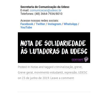
Posted in
Notas
and tagged
criminalização
,
greve
,
Greve geral
,
movimento estudantil
,
repressão
,
UDESC
on
23 de junho de 2019
.
Leave a comment