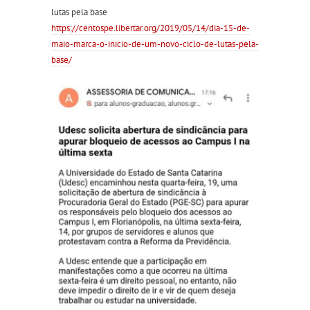
lutas pela base
https://
centospe.libertar.org/2019/
05/14/
dia-15-de-
maio-marca-o-inic
io-de-um-novo-ciclo-de-lut
as-pela-
base/