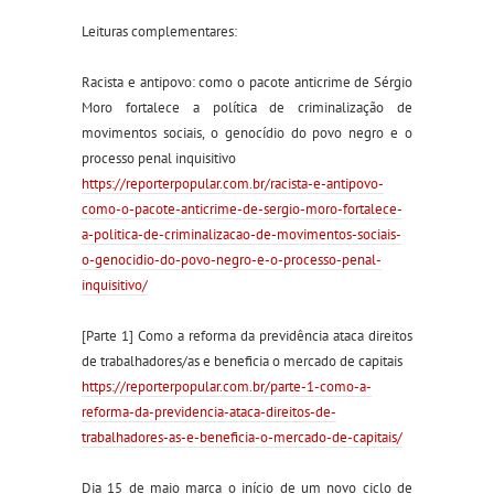
Leituras complementares:
Racista e antipovo: como o pacote anticrime de Sérgio
Moro fortalece a política de criminalização de
movimentos sociais, o genocídio do povo negro e o
processo penal inquisitivo
https://
reporterpopular.com.br/
racista-e-antipovo-
como-o-p
acote-anticrime-de-sergio-
moro-fortalece-
a-politica-
de-criminalizacao-de-movim
entos-sociais-
o-genocidio-
do-povo-negro-e-o-processo
-penal-
inquisitivo/
[Parte 1] Como a reforma da previdência ataca direitos
de trabalhadores/as e beneficia o mercado de capitais
https://
reporterpopular.com.br/
parte-1-como-a-
reforma-da-p
revidencia-ataca-direitos-
de-
trabalhadores-as-e-bene
ficia-o-mercado-de-capitai
s/
Dia 15 de maio marca o início de um novo ciclo de