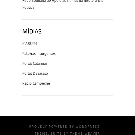
Rede Solidária de Apoio às Vítimas da Intolerância
Política
MÍDIAS
MARUIM
Palavras insurgentes
Portal Catarinas
Portal Desacato
Rádio Campeche
PROUDLY POWERED BY
WORDPRESS
·
THEME: SUITS BY
THEME WEAVER