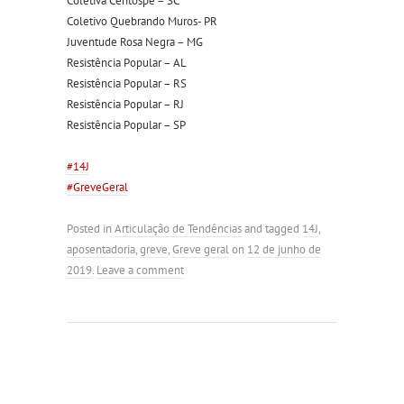
Coletiva Centospé – SC
Coletivo Quebrando Muros- PR
Juventude Rosa Negra – MG
Resistência Popular – AL
Resistência Popular – RS
Resistência Popular – RJ
Resistência Popular – SP
#14J
#GreveGeral
Posted in
Articulação de Tendências
and tagged
14J
,
aposentadoria
,
greve
,
Greve geral
on
12 de junho de
2019
.
Leave a comment