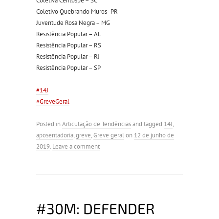
Coletiva Centospé – SC
Coletivo Quebrando Muros- PR
Juventude Rosa Negra – MG
Resistência Popular – AL
Resistência Popular – RS
Resistência Popular – RJ
Resistência Popular – SP
#14J
#GreveGeral
Posted in
Articulação de Tendências
and tagged
14J
,
aposentadoria
,
greve
,
Greve geral
on
12 de junho de
2019
.
Leave a comment
#30M: DEFENDER