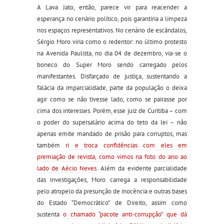
A Lava Jato, então, parece vir para reacender a
esperança no cenário político, pois garantiria a limpeza
nos espaços representativos. No cenário de escândalos,
Sérgio Moro viria como o redentor: no último protesto
na Avenida Paulista, no dia 04 de dezembro, via-se o
boneco do Super Moro sendo carregado pelos
manifestantes. Disfarçado de justiça, sustentando a
falácia da imparcialidade, parte da população o deixa
agir como se não tivesse lado, como se pairasse por
cima dos interesses. Porém, esse juiz de Curitiba – com
o poder do supersalário acima do teto da lei – não
apenas emite mandado de prisão para corruptos, mas
também
ri e troca confidências com eles em
premiação de revista, como vimos na foto do ano ao
lado de Aécio Neves
. Além da evidente parcialidade
das investigações, Moro carrega a responsabilidade
pelo atropelo da presunção de inocência e outras bases
do Estado “Democrático” de Direito, assim como
sustenta
o chamado “pacote anti-corrupção” que dá