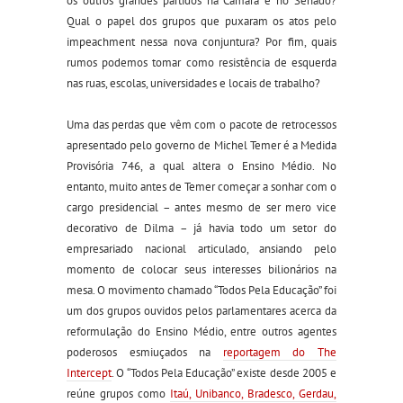
os outros grandes partidos na Câmara e no Senado?
Qual o papel dos grupos que puxaram os atos pelo
impeachment nessa nova conjuntura? Por fim, quais
rumos podemos tomar como resistência de esquerda
nas ruas, escolas, universidades e locais de trabalho?
Uma das perdas que vêm com o pacote de retrocessos
apresentado pelo governo de Michel Temer é a Medida
Provisória 746, a qual altera o Ensino Médio. No
entanto, muito antes de Temer começar a sonhar com o
cargo presidencial – antes mesmo de ser mero vice
decorativo de Dilma – já havia todo um setor do
empresariado nacional articulado, ansiando pelo
momento de colocar seus interesses bilionários na
mesa. O movimento chamado “Todos Pela Educação” foi
um dos grupos ouvidos pelos parlamentares acerca da
reformulação do Ensino Médio, entre outros agentes
poderosos esmiuçados na
reportagem do The
Intercept
. O “Todos Pela Educação” existe desde 2005 e
reúne grupos como
Itaú, Unibanco, Bradesco, Gerdau,