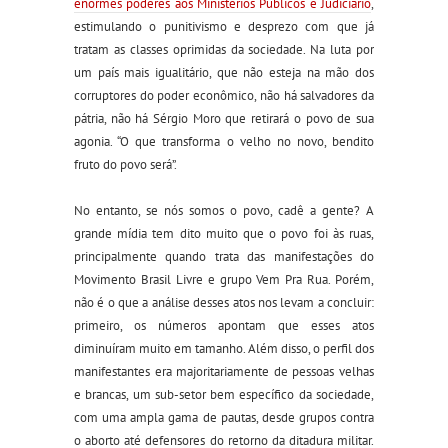
enormes poderes aos Ministérios Públicos e Judiciário
,
estimulando o punitivismo e desprezo com que já
tratam as classes oprimidas da sociedade. Na luta por
um país mais igualitário, que não esteja na mão dos
corruptores do poder econômico, não há salvadores da
pátria, não há Sérgio Moro que retirará o povo de sua
agonia. “O que transforma o velho no novo, bendito
fruto do povo será”.
No entanto, se nós somos o povo, cadê a gente? A
grande mídia tem dito muito que o povo foi às ruas,
principalmente quando trata das manifestações do
Movimento Brasil Livre e grupo Vem Pra Rua. Porém,
não é o que a análise desses atos nos levam a concluir:
primeiro, os números apontam que esses atos
diminuíram muito em tamanho. Além disso, o perfil dos
manifestantes era majoritariamente de pessoas velhas
e brancas, um sub-setor bem específico da sociedade,
com uma ampla gama de pautas, desde grupos contra
o aborto até defensores do retorno da ditadura militar.