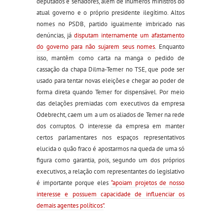
deputados e senadores, além de inúmeros ministros do
atual governo e o próprio presidente ilegítimo. Altos
nomes no PSDB, partido igualmente imbricado nas
denúncias, já
disputam internamente um afastamento
do governo para não sujarem seus nomes
. Enquanto
isso, mantêm como carta na manga o pedido de
cassação da chapa Dilma-Temer no TSE, que pode ser
usado para tentar novas eleições e chegar ao poder de
forma direta quando Temer for dispensável. Por meio
das delações premiadas com executivos da empresa
Odebrecht, caem um a um os aliados de Temer na rede
dos corruptos. O interesse da empresa em manter
certos parlamentares nos espaços representativos
elucida o quão fraco é apostarmos na queda de uma só
figura como garantia, pois, segundo um dos próprios
executivos, a relação com representantes do legislativo
é importante porque eles
“apoiam projetos de nosso
interesse e possuem capacidade de influenciar os
demais agentes políticos”
.