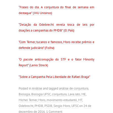
“Frases do dia. A conjuntura do final de semana em
destaque” (IHU Unisinos)
“Delação da Odebrecht revela troca de leis por
doações a campanhas do PMDB” (El País)
“Com Temer, tucanos e famosos, Moro recebe prêmio e
defende judiciário” (Folha)
“O pacote anticorrupção do STF e o fator Minority
Report” (Lenio Streck)
“Sobre a Campanha Pela Liberdade de Rafael Braga”
Posted in
Análise
and tagged
análise de conjuntura
,
Biologia
,
Biologia UFSC
,
conjuntura
,
Lava Jato
,
ME
,
Michel Temer
,
Moro
,
movimento estudantil
,
MT
,
Odebrecht
,
PMDB
,
PSDB
,
Sergio Moro
,
UFSC
on
24 de
dezembro de 2016
.
1 Comment