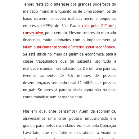
Temer, resta só o interesse dos grandes poderosos do
mercado mundial. Enquanto os de cima sobem, os de
baixo descem: a receita real das micro e pequenas
empresas (MPEs) de São Paulo
caiu pelo 21º mês
consecutivo
, por exemplo. Mesmo setores do mercado
financeiro, muito alinhados com o impeachment, já
falam publicamente sobre o “inferno astral” econômico
.
Se está difícil no meio da pirâmide econômica, para a
classe trabalhadora que (a) sustenta isso tudo a
realidade é ainda mais catastrófica. De um ano para cá,
tivemos aumento de 3,6 milhões de pessoas
desempregadas, somando total 12 milhões de pessoas
no país. Se antes já parecia piada, agora não há mais
como trabalhar sem pensar na crise!
Mas em qual crise pensamos? Além da econômica,
atravessamos uma crise política, impulsionada em
grande parte pelos escândalos reunidos pela Operação
Lava Jato, que nos últimos dias atingiu a voadoras