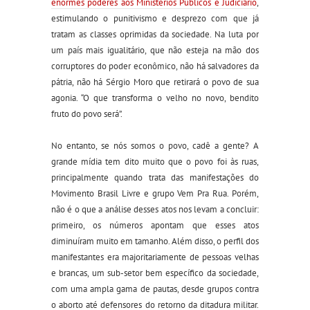
enormes poderes aos Ministérios Públicos e Judiciário
,
estimulando o punitivismo e desprezo com que já
tratam as classes oprimidas da sociedade. Na luta por
um país mais igualitário, que não esteja na mão dos
corruptores do poder econômico, não há salvadores da
pátria, não há Sérgio Moro que retirará o povo de sua
agonia. “O que transforma o velho no novo, bendito
fruto do povo será”.
No entanto, se nós somos o povo, cadê a gente? A
grande mídia tem dito muito que o povo foi às ruas,
principalmente quando trata das manifestações do
Movimento Brasil Livre e grupo Vem Pra Rua. Porém,
não é o que a análise desses atos nos levam a concluir:
primeiro, os números apontam que esses atos
diminuíram muito em tamanho. Além disso, o perfil dos
manifestantes era majoritariamente de pessoas velhas
e brancas, um sub-setor bem específico da sociedade,
com uma ampla gama de pautas, desde grupos contra
o aborto até defensores do retorno da ditadura militar.