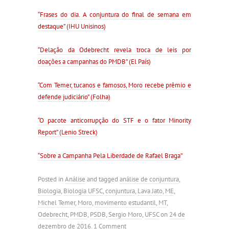
“Frases do dia. A conjuntura do final de semana em
destaque” (IHU Unisinos)
“Delação da Odebrecht revela troca de leis por
doações a campanhas do PMDB” (El País)
“Com Temer, tucanos e famosos, Moro recebe prêmio e
defende judiciário” (Folha)
“O pacote anticorrupção do STF e o fator Minority
Report” (Lenio Streck)
“Sobre a Campanha Pela Liberdade de Rafael Braga”
Posted in
Análise
and tagged
análise de conjuntura
,
Biologia
,
Biologia UFSC
,
conjuntura
,
Lava Jato
,
ME
,
Michel Temer
,
Moro
,
movimento estudantil
,
MT
,
Odebrecht
,
PMDB
,
PSDB
,
Sergio Moro
,
UFSC
on
24 de
dezembro de 2016
.
1 Comment