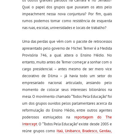
os outros grandes partidos na Câmara e no Senado?
Qual o papel dos grupos que puxaram os atos pelo
impeachment nessa nova conjuntura? Por fim, quais
rumos podemos tomar como resistência de esquerda
nas ruas, escolas, universidades e locais de trabalho?
Uma das perdas que vêm com o pacote de retrocessos
apresentado pelo governo de Michel Temer é a Medida
Provisória 746, a qual altera o Ensino Médio. No
entanto, muito antes de Temer começar a sonhar com o
cargo presidencial – antes mesmo de ser mero vice
decorativo de Dilma – já havia todo um setor do
empresariado nacional articulado, ansiando pelo
momento de colocar seus interesses bilionários na
mesa. O movimento chamado “Todos Pela Educação” foi
um dos grupos ouvidos pelos parlamentares acerca da
reformulação do Ensino Médio, entre outros agentes
poderosos esmiuçados na
reportagem do The
Intercept
. O “Todos Pela Educação” existe desde 2005 e
reúne grupos como
Itaú, Unibanco, Bradesco, Gerdau,