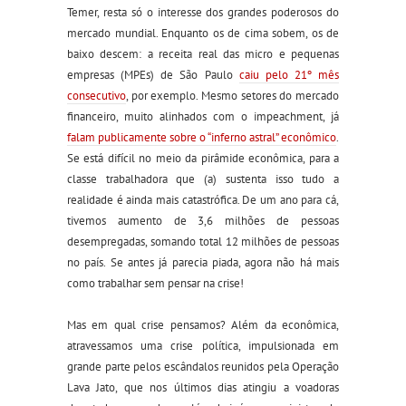
Temer, resta só o interesse dos grandes poderosos do
mercado mundial. Enquanto os de cima sobem, os de
baixo descem: a receita real das micro e pequenas
empresas (MPEs) de São Paulo
caiu pelo 21º mês
consecutivo
, por exemplo. Mesmo setores do mercado
financeiro, muito alinhados com o impeachment, já
falam publicamente sobre o “inferno astral” econômico
.
Se está difícil no meio da pirâmide econômica, para a
classe trabalhadora que (a) sustenta isso tudo a
realidade é ainda mais catastrófica. De um ano para cá,
tivemos aumento de 3,6 milhões de pessoas
desempregadas, somando total 12 milhões de pessoas
no país. Se antes já parecia piada, agora não há mais
como trabalhar sem pensar na crise!
Mas em qual crise pensamos? Além da econômica,
atravessamos uma crise política, impulsionada em
grande parte pelos escândalos reunidos pela Operação
Lava Jato, que nos últimos dias atingiu a voadoras