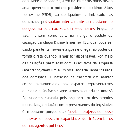
deputados e senadores, além de inúmeros ministros do
atual governo e o próprio presidente ilegítimo. Altos
nomes no PSDB, partido igualmente imbricado nas
denúncias, já
disputam internamente um afastamento
do governo para não sujarem seus nomes
. Enquanto
isso, mantêm como carta na manga o pedido de
cassação da chapa Dilma-Temer no TSE, que pode ser
usado para tentar novas eleições e chegar ao poder de
forma direta quando Temer for dispensável. Por meio
das delações premiadas com executivos da empresa
Odebrecht, caem um a um os aliados de Temer na rede
dos corruptos. O interesse da empresa em manter
certos parlamentares nos espaços representativos
elucida o quão fraco é apostarmos na queda de uma só
figura como garantia, pois, segundo um dos próprios
executivos, a relação com representantes do legislativo
é importante porque eles
“apoiam projetos de nosso
interesse e possuem capacidade de influenciar os
demais agentes políticos”
.