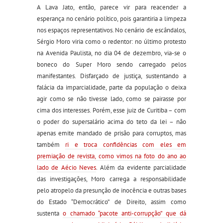
A Lava Jato, então, parece vir para reacender a
esperança no cenário político, pois garantiria a limpeza
nos espaços representativos. No cenário de escândalos,
Sérgio Moro viria como o redentor: no último protesto
na Avenida Paulista, no dia 04 de dezembro, via-se o
boneco do Super Moro sendo carregado pelos
manifestantes. Disfarçado de justiça, sustentando a
falácia da imparcialidade, parte da população o deixa
agir como se não tivesse lado, como se pairasse por
cima dos interesses. Porém, esse juiz de Curitiba – com
o poder do supersalário acima do teto da lei – não
apenas emite mandado de prisão para corruptos, mas
também
ri e troca confidências com eles em
premiação de revista, como vimos na foto do ano ao
lado de Aécio Neves
. Além da evidente parcialidade
das investigações, Moro carrega a responsabilidade
pelo atropelo da presunção de inocência e outras bases
do Estado “Democrático” de Direito, assim como
sustenta
o chamado “pacote anti-corrupção” que dá