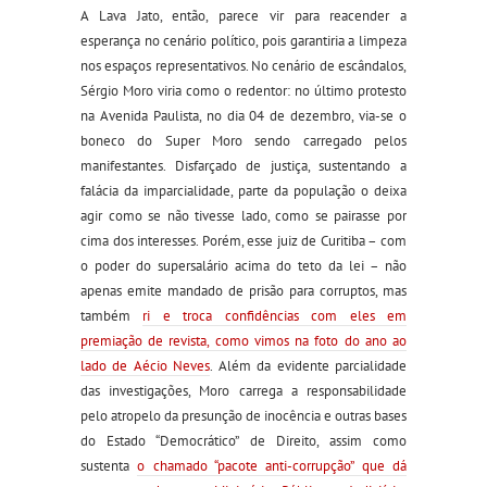
A Lava Jato, então, parece vir para reacender a
esperança no cenário político, pois garantiria a limpeza
nos espaços representativos. No cenário de escândalos,
Sérgio Moro viria como o redentor: no último protesto
na Avenida Paulista, no dia 04 de dezembro, via-se o
boneco do Super Moro sendo carregado pelos
manifestantes. Disfarçado de justiça, sustentando a
falácia da imparcialidade, parte da população o deixa
agir como se não tivesse lado, como se pairasse por
cima dos interesses. Porém, esse juiz de Curitiba – com
o poder do supersalário acima do teto da lei – não
apenas emite mandado de prisão para corruptos, mas
também
ri e troca confidências com eles em
premiação de revista, como vimos na foto do ano ao
lado de Aécio Neves
. Além da evidente parcialidade
das investigações, Moro carrega a responsabilidade
pelo atropelo da presunção de inocência e outras bases
do Estado “Democrático” de Direito, assim como
sustenta
o chamado “pacote anti-corrupção” que dá