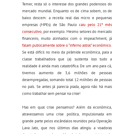
Temer, resta só o interesse dos grandes poderosos do
mercado mundial. Enquanto os de cima sobem, os de
baixo descem: a receita real das micro e pequenas
empresas (MPEs) de São Paulo
caiu pelo 21º mês
consecutivo
, por exemplo. Mesmo setores do mercado
financeiro, muito alinhados com o impeachment, já
falam publicamente sobre o “inferno astral” econômico
.
Se está difícil no meio da pirâmide econômica, para a
classe trabalhadora que (a) sustenta isso tudo a
realidade é ainda mais catastrófica. De um ano para cá,
tivemos aumento de 3,6 milhões de pessoas
desempregadas, somando total 12 milhões de pessoas
no país. Se antes já parecia piada, agora não há mais
como trabalhar sem pensar na crise!
Mas em qual crise pensamos? Além da econômica,
atravessamos uma crise política, impulsionada em
grande parte pelos escândalos reunidos pela Operação
Lava Jato, que nos últimos dias atingiu a voadoras