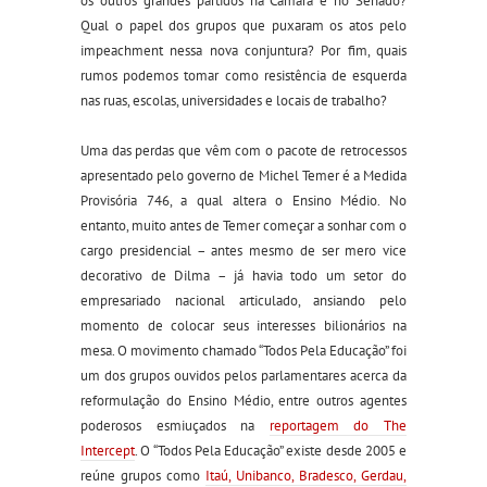
os outros grandes partidos na Câmara e no Senado?
Qual o papel dos grupos que puxaram os atos pelo
impeachment nessa nova conjuntura? Por fim, quais
rumos podemos tomar como resistência de esquerda
nas ruas, escolas, universidades e locais de trabalho?
Uma das perdas que vêm com o pacote de retrocessos
apresentado pelo governo de Michel Temer é a Medida
Provisória 746, a qual altera o Ensino Médio. No
entanto, muito antes de Temer começar a sonhar com o
cargo presidencial – antes mesmo de ser mero vice
decorativo de Dilma – já havia todo um setor do
empresariado nacional articulado, ansiando pelo
momento de colocar seus interesses bilionários na
mesa. O movimento chamado “Todos Pela Educação” foi
um dos grupos ouvidos pelos parlamentares acerca da
reformulação do Ensino Médio, entre outros agentes
poderosos esmiuçados na
reportagem do The
Intercept
. O “Todos Pela Educação” existe desde 2005 e
reúne grupos como
Itaú, Unibanco, Bradesco, Gerdau,