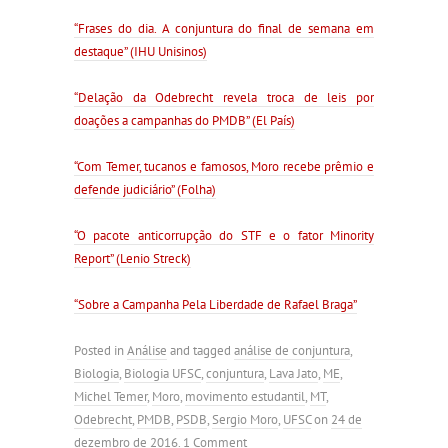
“Frases do dia. A conjuntura do final de semana em
destaque” (IHU Unisinos)
“Delação da Odebrecht revela troca de leis por
doações a campanhas do PMDB” (El País)
“Com Temer, tucanos e famosos, Moro recebe prêmio e
defende judiciário” (Folha)
“O pacote anticorrupção do STF e o fator Minority
Report” (Lenio Streck)
“Sobre a Campanha Pela Liberdade de Rafael Braga”
Posted in
Análise
and tagged
análise de conjuntura
,
Biologia
,
Biologia UFSC
,
conjuntura
,
Lava Jato
,
ME
,
Michel Temer
,
Moro
,
movimento estudantil
,
MT
,
Odebrecht
,
PMDB
,
PSDB
,
Sergio Moro
,
UFSC
on
24 de
dezembro de 2016
.
1 Comment