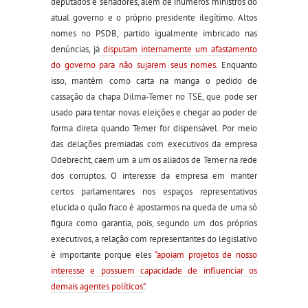
deputados e senadores, além de inúmeros ministros do
atual governo e o próprio presidente ilegítimo. Altos
nomes no PSDB, partido igualmente imbricado nas
denúncias, já
disputam internamente um afastamento
do governo para não sujarem seus nomes
. Enquanto
isso, mantêm como carta na manga o pedido de
cassação da chapa Dilma-Temer no TSE, que pode ser
usado para tentar novas eleições e chegar ao poder de
forma direta quando Temer for dispensável. Por meio
das delações premiadas com executivos da empresa
Odebrecht, caem um a um os aliados de Temer na rede
dos corruptos. O interesse da empresa em manter
certos parlamentares nos espaços representativos
elucida o quão fraco é apostarmos na queda de uma só
figura como garantia, pois, segundo um dos próprios
executivos, a relação com representantes do legislativo
é importante porque eles
“apoiam projetos de nosso
interesse e possuem capacidade de influenciar os
demais agentes políticos”
.