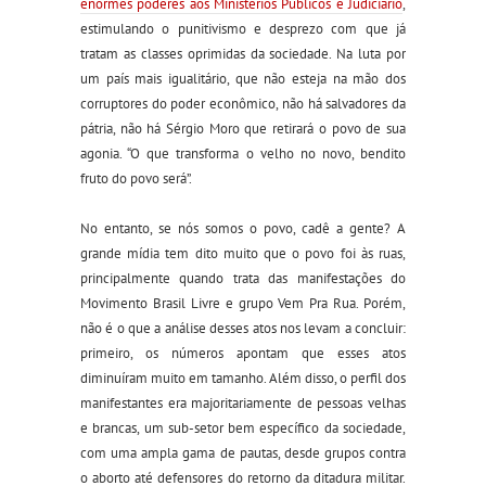
enormes poderes aos Ministérios Públicos e Judiciário
,
estimulando o punitivismo e desprezo com que já
tratam as classes oprimidas da sociedade. Na luta por
um país mais igualitário, que não esteja na mão dos
corruptores do poder econômico, não há salvadores da
pátria, não há Sérgio Moro que retirará o povo de sua
agonia. “O que transforma o velho no novo, bendito
fruto do povo será”.
No entanto, se nós somos o povo, cadê a gente? A
grande mídia tem dito muito que o povo foi às ruas,
principalmente quando trata das manifestações do
Movimento Brasil Livre e grupo Vem Pra Rua. Porém,
não é o que a análise desses atos nos levam a concluir:
primeiro, os números apontam que esses atos
diminuíram muito em tamanho. Além disso, o perfil dos
manifestantes era majoritariamente de pessoas velhas
e brancas, um sub-setor bem específico da sociedade,
com uma ampla gama de pautas, desde grupos contra
o aborto até defensores do retorno da ditadura militar.